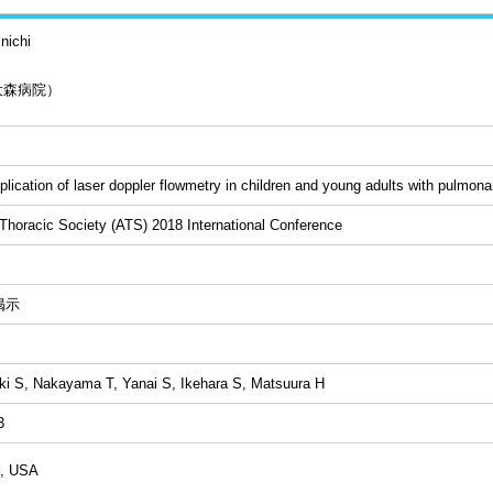
nichi
大森病院）
pplication of laser doppler flowmetry in children and young adults with pulmona
Thoracic Society (ATS) 2018 International Conference
掲示
i S, Nakayama T, Yanai S, Ikehara S, Matsuura H
3
o, USA