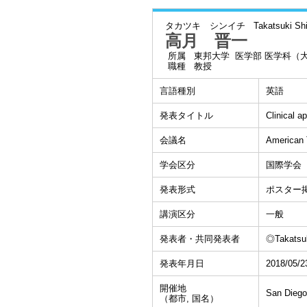
タカツキ シンイチ
Takatsuki Shi
高月 晋一
所属
東邦大学 医学部 医学科（
職種
教授
言語種別
英語
発表タイトル
Clinical a
会議名
American 
学会区分
国際学会
発表形式
ポスター
講演区分
一般
発表者・共同発表者
◎Takatsuk
発表年月日
2018/05/2
開催地
San Dieg
（都市, 国名）