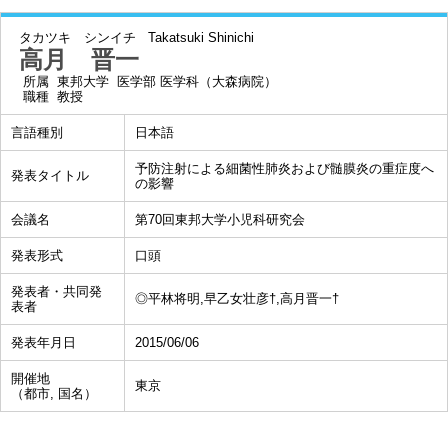
タカツキ シンイチ
Takatsuki Shinichi
高月 晋一
所属
東邦大学 医学部 医学科（大森病院）
職種
教授
言語種別
日本語
予防注射による細菌性肺炎および髄膜炎の重症度へ
発表タイトル
の影響
会議名
第70回東邦大学小児科研究会
発表形式
口頭
発表者・共同発
◎平林将明,早乙女壮彦†,高月晋一†
表者
発表年月日
2015/06/06
開催地
東京
（都市, 国名）