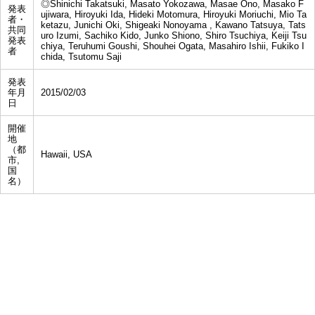
◎Shinichi Takatsuki, Masato Yokozawa, Masae Ono, Masako F
発表
ujiwara, Hiroyuki Ida, Hideki Motomura, Hiroyuki Moriuchi, Mio Ta
者・
ketazu, Junichi Oki, Shigeaki Nonoyama , Kawano Tatsuya, Tats
共同
uro Izumi, Sachiko Kido, Junko Shiono, Shiro Tsuchiya, Keiji Tsu
発表
chiya, Teruhumi Goushi, Shouhei Ogata, Masahiro Ishii, Fukiko I
者
chida, Tsutomu Saji
発表
年月
2015/02/03
日
開催
地
（都
Hawaii, USA
市,
国
名）