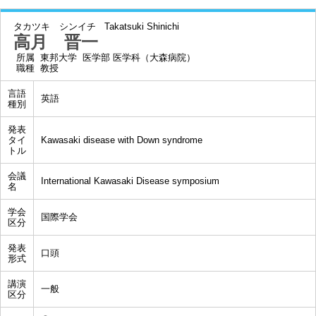
タカツキ シンイチ
Takatsuki Shinichi
高月 晋一
所属
東邦大学 医学部 医学科（大森病院）
職種
教授
言語
英語
種別
発表
タイ
Kawasaki disease with Down syndrome
トル
会議
International Kawasaki Disease symposium
名
学会
国際学会
区分
発表
口頭
形式
講演
一般
区分