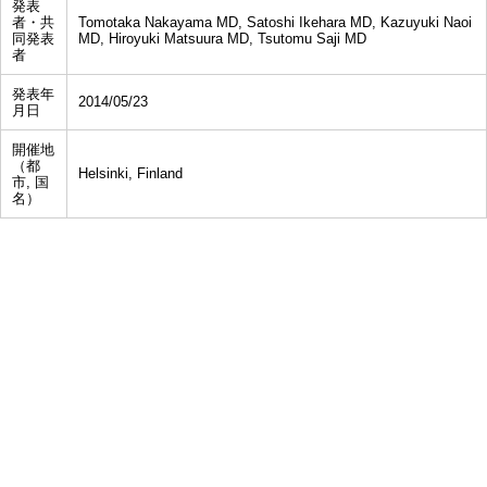
発表
者・共
Tomotaka Nakayama MD, Satoshi Ikehara MD, Kazuyuki Naoi
同発表
MD, Hiroyuki Matsuura MD, Tsutomu Saji MD
者
発表年
2014/05/23
月日
開催地
（都
Helsinki, Finland
市, 国
名）