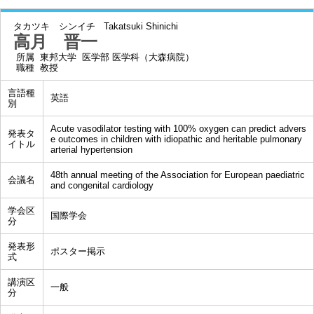
タカツキ シンイチ
Takatsuki Shinichi
高月 晋一
所属
東邦大学 医学部 医学科（大森病院）
職種
教授
言語種
英語
別
Acute vasodilator testing with 100% oxygen can predict advers
発表タ
e outcomes in children with idiopathic and heritable pulmonary
イトル
arterial hypertension
48th annual meeting of the Association for European paediatric
会議名
and congenital cardiology
学会区
国際学会
分
発表形
ポスター掲示
式
講演区
一般
分