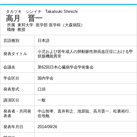
タカツキ シンイチ
Takatsuki Shinichi
高月 晋一
所属
東邦大学 医学部 医学科（大森病院）
職種
教授
言語種別
日本語
小児および若年成人の肺動脈性肺高血圧症における甲
発表タイトル
状腺機能異常
会議名
第62回日本心臓病学会学術集会
学会区分
国内学会
発表形式
口頭
講演区分
一般
発表者・共同発
中山智孝、直井和之、池原聡、高月晋一、松裏裕行、
表者
佐地勉
発表年月日
2014/09/26