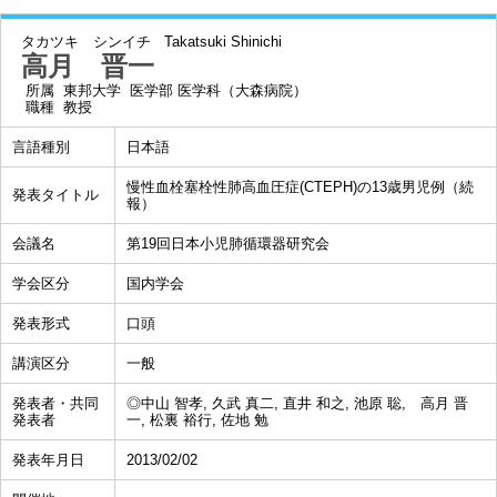
タカツキ シンイチ
Takatsuki Shinichi
高月 晋一
所属
東邦大学 医学部 医学科（大森病院）
職種
教授
言語種別
日本語
慢性血栓塞栓性肺高血圧症(CTEPH)の13歳男児例（続
発表タイトル
報）
会議名
第19回日本小児肺循環器研究会
学会区分
国内学会
発表形式
口頭
講演区分
一般
発表者・共同
◎中山 智孝, 久武 真二, 直井 和之, 池原 聡, 高月 晋
発表者
一, 松裏 裕行, 佐地 勉
発表年月日
2013/02/02