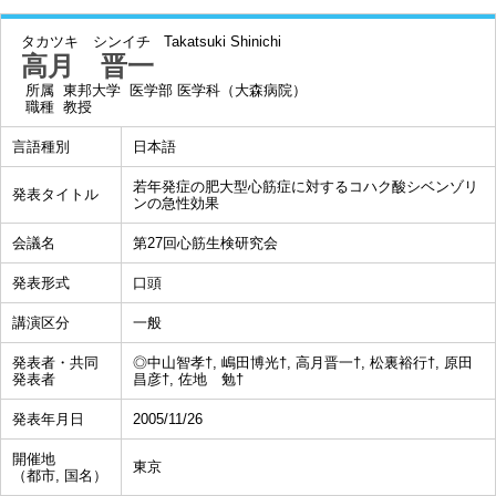
タカツキ シンイチ
Takatsuki Shinichi
高月 晋一
所属
東邦大学 医学部 医学科（大森病院）
職種
教授
言語種別
日本語
若年発症の肥大型心筋症に対するコハク酸シベンゾリ
発表タイトル
ンの急性効果
会議名
第27回心筋生検研究会
発表形式
口頭
講演区分
一般
発表者・共同
◎中山智孝†, 嶋田博光†, 高月晋一†, 松裏裕行†, 原田
発表者
昌彦†, 佐地 勉†
発表年月日
2005/11/26
開催地
東京
（都市, 国名）