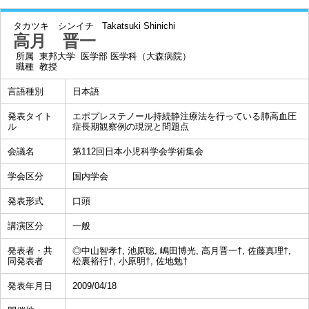
タカツキ シンイチ
Takatsuki Shinichi
高月 晋一
所属
東邦大学 医学部 医学科（大森病院）
職種
教授
言語種別
日本語
発表タイト
エポプレステノール持続静注療法を行っている肺高血圧
ル
症長期観察例の現況と問題点
会議名
第112回日本小児科学会学術集会
学会区分
国内学会
発表形式
口頭
講演区分
一般
発表者・共
◎中山智孝†, 池原聡, 嶋田博光, 高月晋一†, 佐藤真理†,
同発表者
松裏裕行†, 小原明†, 佐地勉†
発表年月日
2009/04/18