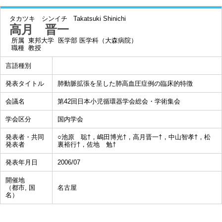
タカツキ シンイチ
Takatsuki Shinichi
高月 晋一
所属
東邦大学 医学部 医学科（大森病院）
職種
教授
言語種別
発表タイトル
肺動脈拡張を呈した肺高血圧症例の臨床的特徴
会議名
第42回日本小児循環器学会総会・学術集会
学会区分
国内学会
発表者・共同
○池原 聡†，嶋田博光†，高月晋一†，中山智孝†，松
発表者
裏裕行†，佐地 勉†
発表年月日
2006/07
開催地
（都市, 国
名古屋
名）