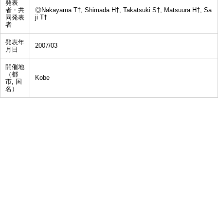
発表
者・共
◎Nakayama T†, Shimada H†, Takatsuki S†, Matsuura H†, Sa
同発表
ji T†
者
発表年
2007/03
月日
開催地
（都
Kobe
市, 国
名）