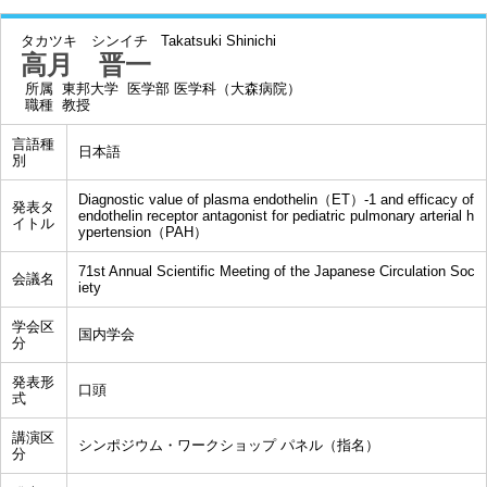
タカツキ シンイチ
Takatsuki Shinichi
高月 晋一
所属
東邦大学 医学部 医学科（大森病院）
職種
教授
言語種
日本語
別
Diagnostic value of plasma endothelin（ET）-1 and efficacy of
発表タ
endothelin receptor antagonist for pediatric pulmonary arterial h
イトル
ypertension（PAH）
71st Annual Scientific Meeting of the Japanese Circulation Soc
会議名
iety
学会区
国内学会
分
発表形
口頭
式
講演区
シンポジウム・ワークショップ パネル（指名）
分