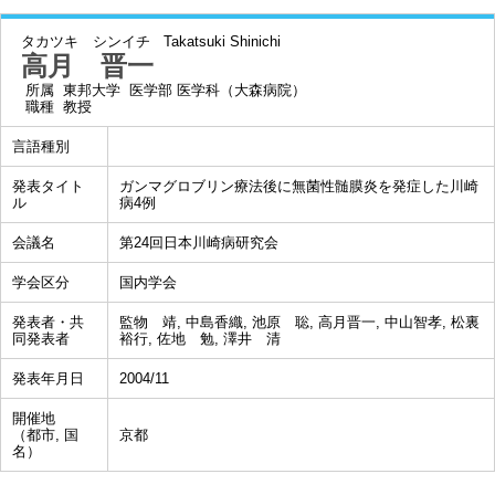
タカツキ シンイチ
Takatsuki Shinichi
高月 晋一
所属
東邦大学 医学部 医学科（大森病院）
職種
教授
言語種別
発表タイト
ガンマグロブリン療法後に無菌性髄膜炎を発症した川崎
ル
病4例
会議名
第24回日本川崎病研究会
学会区分
国内学会
発表者・共
監物 靖, 中島香織, 池原 聡, 高月晋一, 中山智孝, 松裏
同発表者
裕行, 佐地 勉, 澤井 清
発表年月日
2004/11
開催地
（都市, 国
京都
名）