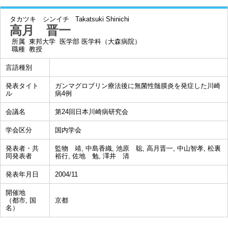
タカツキ シンイチ
Takatsuki Shinichi
高月 晋一
所属
東邦大学 医学部 医学科（大森病院）
職種
教授
言語種別
発表タイト
ガンマグロブリン療法後に無菌性髄膜炎を発症した川崎
ル
病4例
会議名
第24回日本川崎病研究会
学会区分
国内学会
発表者・共
監物 靖, 中島香織, 池原 聡, 高月晋一, 中山智孝, 松裏
同発表者
裕行, 佐地 勉, 澤井 清
発表年月日
2004/11
開催地
（都市, 国
京都
名）