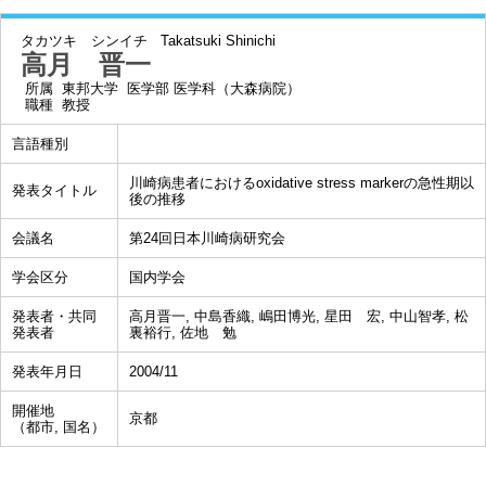
タカツキ シンイチ
Takatsuki Shinichi
高月 晋一
所属
東邦大学 医学部 医学科（大森病院）
職種
教授
言語種別
川崎病患者におけるoxidative stress markerの急性期以
発表タイトル
後の推移
会議名
第24回日本川崎病研究会
学会区分
国内学会
発表者・共同
高月晋一, 中島香織, 嶋田博光, 星田 宏, 中山智孝, 松
発表者
裏裕行, 佐地 勉
発表年月日
2004/11
開催地
京都
（都市, 国名）