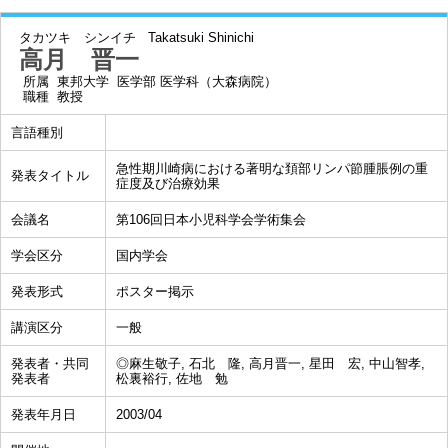
タカツキ シンイチ
Takatsuki Shinichi
高月 晋一
所属
東邦大学 医学部 医学科（大森病院）
職種
教授
言語種別
急性期川崎病における著明な頚部リンパ節腫脹例の重
発表タイトル
症度及び治療効果
会議名
第106回日本小児科学会学術集会
学会区分
国内学会
発表形式
ポスター掲示
講演区分
一般
発表者・共同
◎麻生敬子, 石北 隆, 高月晋一, 星田 宏, 中山智孝,
発表者
松裏裕行, 佐地 勉
発表年月日
2003/04