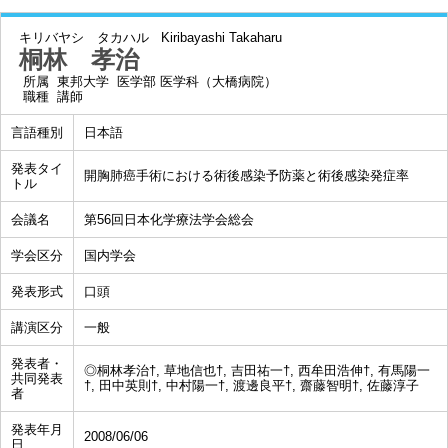
キリバヤシ タカハル
Kiribayashi Takaharu
桐林 孝治
所属
東邦大学 医学部 医学科（大橋病院）
職種
講師
言語種別
日本語
発表タイ
開胸肺癌手術における術後感染予防薬と術後感染発症率
トル
会議名
第56回日本化学療法学会総会
学会区分
国内学会
発表形式
口頭
講演区分
一般
発表者・
◎桐林孝治†, 草地信也†, 吉田祐一†, 西牟田浩伸†, 有馬陽一
共同発表
†, 田中英則†, 中村陽一†, 渡邊良平†, 齋藤智明†, 佐藤淳子
者
発表年月
2008/06/06
日