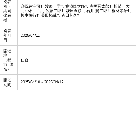
発表
者・
◎浅井浩司†, 渡邉 学†, 渡邉隆太郎†, 寺岡晋太郎†, 松清 大
共同
†, 中村 岳†, 佐藤二郎†, 萩原令彦†, 石井 賢二郎†, 桐林孝治†,
発表
榎本俊行†, 長田拓哉†, 斉田芳久†
者
発表
年月
2025/04/11
日
開催
地
（都
仙台
市, 国
名）
開催
2025/04/10～2025/04/12
期間