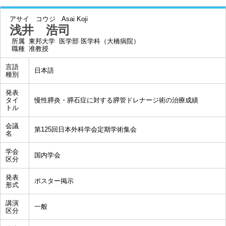
アサイ コウジ
Asai Koji
浅井 浩司
所属
東邦大学 医学部 医学科（大橋病院）
職種
准教授
言語
日本語
種別
発表
タイ
慢性膵炎・膵石症に対する膵管ドレナージ術の治療成績
トル
会議
第125回日本外科学会定期学術集会
名
学会
国内学会
区分
発表
ポスター掲示
形式
講演
一般
区分