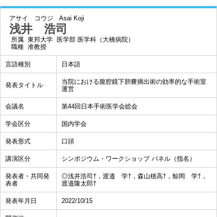
アサイ コウジ
Asai Koji
浅井 浩司
所属
東邦大学 医学部 医学科（大橋病院）
職種
准教授
言語種別
日本語
当院における腹腔鏡下胆嚢摘出術の効率的な手術室
発表タイトル
運営
会議名
第44回日本手術医学会総会
学会区分
国内学会
発表形式
口頭
講演区分
シンポジウム・ワークショップ パネル（指名）
発表者・共同発
◎浅井浩司†，渡邉 学†，森山穂高†，鯨岡 学†，
表者
渡邉隆太郎†
発表年月日
2022/10/15