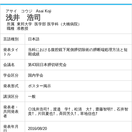
アサイ コウジ
Asai Koji
浅井 浩司
所属
東邦大学 医学部 医学科（大橋病院）
職種
准教授
言語種別
日本語
発表タイ
当科における腹腔鏡下尾側膵切除術の膵断端処理方法と短
トル
期成績
会議名
第43回日本膵切研究会
学会区分
国内学会
発表形式
ポスター掲示
講演区分
一般
発表者・
◎浅井浩司†，渡邉 学†，松清 大†，齋藤智明†，石井智
共同発表
貴†，片田夏也†，斉田芳久†，草地信也†
者
発表年月
2016/08/20
日