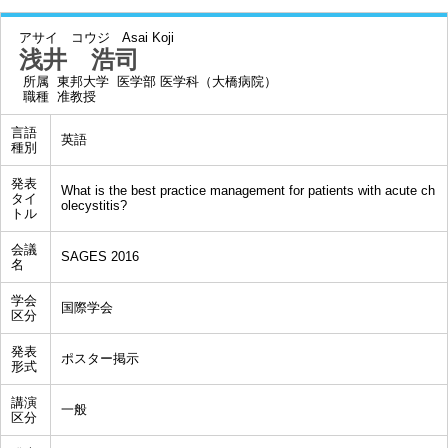
アサイ コウジ
Asai Koji
浅井 浩司
所属
東邦大学 医学部 医学科（大橋病院）
職種
准教授
言語
英語
種別
発表
What is the best practice management for patients with acute ch
タイ
olecystitis?
トル
会議
SAGES 2016
名
学会
国際学会
区分
発表
ポスター掲示
形式
講演
一般
区分