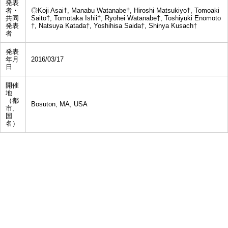
発表
者・
◎Koji Asai†, Manabu Watanabe†, Hiroshi Matsukiyo†, Tomoaki
共同
Saito†, Tomotaka Ishii†, Ryohei Watanabe†, Toshiyuki Enomoto
発表
†, Natsuya Katada†, Yoshihisa Saida†, Shinya Kusach†
者
発表
年月
2016/03/17
日
開催
地
（都
Bosuton, MA, USA
市,
国
名）