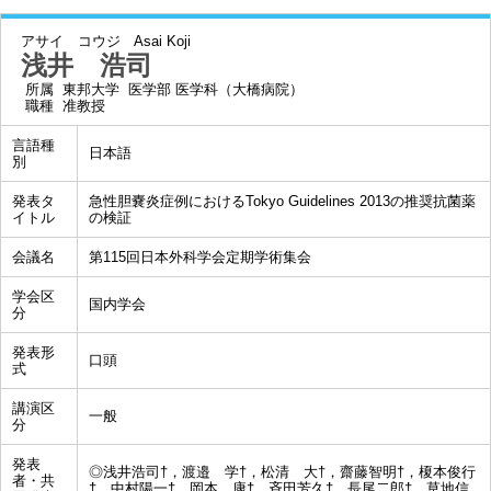
アサイ コウジ
Asai Koji
浅井 浩司
所属
東邦大学 医学部 医学科（大橋病院）
職種
准教授
言語種
日本語
別
発表タ
急性胆嚢炎症例におけるTokyo Guidelines 2013の推奨抗菌薬
イトル
の検証
会議名
第115回日本外科学会定期学術集会
学会区
国内学会
分
発表形
口頭
式
講演区
一般
分
発表
◎浅井浩司†，渡邉 学†，松清 大†，齋藤智明†，榎本俊行
者・共
†，中村陽一†，岡本 康†，斉田芳久†，長尾二郎†，草地信