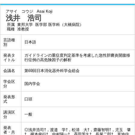
アサイ コウジ
Asai Koji
浅井 浩司
所属
東邦大学 医学部 医学科（大橋病院）
職種
准教授
言語種
日本語
別
発表タ
ガイドラインの重症度判定基準を考慮した急性胆嚢炎開腹移
イトル
行症例の高危険因子の解析
会議名
第69回日本消化器外科学会総会
学会区
国内学会
分
発表形
口頭
式
講演区
一般
分
発表
◎浅井浩司†，渡邉 学†，松清 大†，齋藤智明†，児玉 肇
者・共
†，榎本俊行†，中村陽一†，斉田芳久†，長尾二郎†，草地信