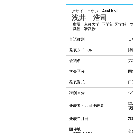
アサイ コウジ
Asai Koji
浅井 浩司
所属
東邦大学 医学部 医学科（
職種
准教授
言語種別
日
発表タイトル
脾
会議名
第
学会区分
国
発表形式
口
講演区分
シ
◎
発表者・共同発表者
萩
発表年月日
20
開催地
名