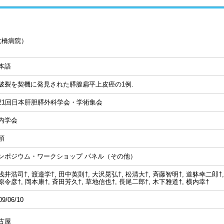
大橋病院）
本語
破裂を契機に発見された膵腺扁平上皮癌の1例.
21回日本肝胆膵外科学会・学術集会
内学会
頭
ンポジウム・ワークショップ パネル（その他）
浅井浩司†, 渡邉学†, 田中英則†, 大沢晃弘†, 松清大†, 斉藤智明†, 道躰幸二郎†,
原令彦†, 岡本康†, 斉田芳久†, 草地信也†, 長尾二郎†, 木下雅道†, 横内幸†
09/06/10
古屋