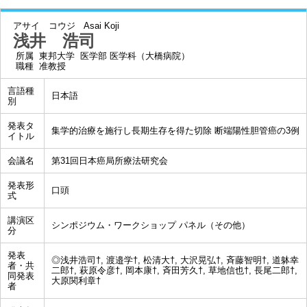
アサイ コウジ
Asai Koji
浅井 浩司
所属
東邦大学 医学部 医学科（大橋病院）
職種
准教授
言語種
日本語
別
発表タ
集学的治療を施行し長期生存を得た切除 断端陽性胆管癌の3例
イトル
会議名
第31回日本癌局所療法研究会
発表形
口頭
式
講演区
シンポジウム・ワークショップ パネル（その他）
分
発表
◎浅井浩司†, 渡邉学†, 松清大†, 大沢晃弘†, 斉藤智明†, 道躰幸
者・共
二郎†, 萩原令彦†, 岡本康†, 斉田芳久†, 草地信也†, 長尾二郎†,
同発表
大原関利章†
者