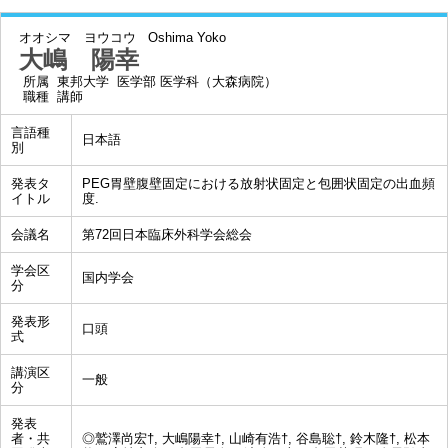
オオシマ ヨウコウ
Oshima Yoko
大嶋 陽幸
所属
東邦大学 医学部 医学科（大森病院）
職種
講師
言語種
日本語
別
発表タ
PEG胃壁腹壁固定における放射状固定と包囲状固定の出血頻
イトル
度.
会議名
第72回日本臨床外科学会総会
学会区
国内学会
分
発表形
口頭
式
講演区
一般
分
発表
者・共
◎鷲澤尚宏†, 大嶋陽幸†, 山崎有浩†, 谷島聡†, 鈴木隆†, 松本