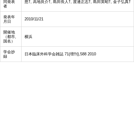
同発表
悠†, 高地良介†, 島田長人†, 渡邊正志†, 島田英昭†, 金子弘真†
者
発表年
2010/11/21
月日
開催地
（都市,
横浜
国名）
学会抄
日本臨床外科学会雑誌 71(増刊),588 2010
録