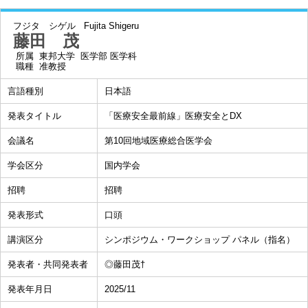
フジタ シゲル
Fujita Shigeru
藤田 茂
所属
東邦大学 医学部 医学科
職種
准教授
言語種別
日本語
発表タイトル
「医療安全最前線」医療安全とDX
会議名
第10回地域医療総合医学会
学会区分
国内学会
招聘
招聘
発表形式
口頭
講演区分
シンポジウム・ワークショップ パネル（指名）
発表者・共同発表者
◎藤田茂†
発表年月日
2025/11