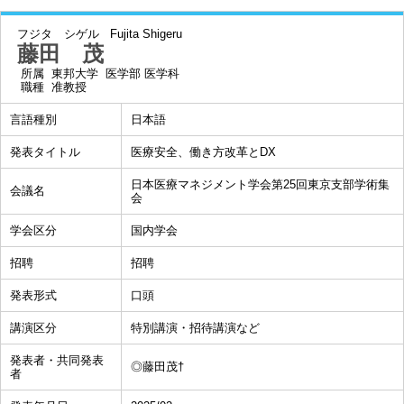
フジタ シゲル
Fujita Shigeru
藤田 茂
所属
東邦大学 医学部 医学科
職種
准教授
言語種別
日本語
発表タイトル
医療安全、働き方改革とDX
日本医療マネジメント学会第25回東京支部学術集
会議名
会
学会区分
国内学会
招聘
招聘
発表形式
口頭
講演区分
特別講演・招待講演など
発表者・共同発表
◎藤田茂†
者