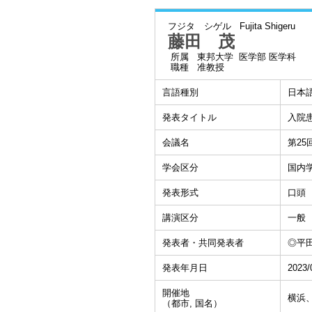
フジタ シゲル
Fujita Shigeru
藤田 茂
所属
東邦大学 医学部 医学科
職種
准教授
言語種別
日本
発表タイトル
入院
会議名
第2
学会区分
国内
発表形式
口頭
講演区分
一般
発表者・共同発表者
◎平田
発表年月日
2023/
開催地
横浜
（都市, 国名）