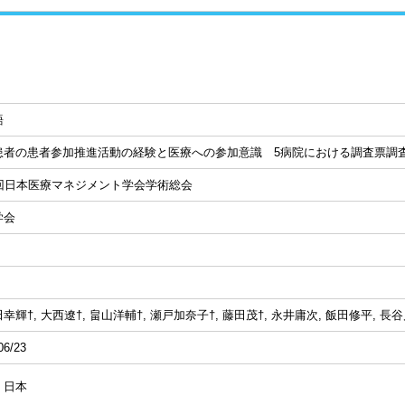
語
患者の患者参加推進活動の経験と医療への参加意識 5病院における調査票調
5回日本医療マネジメント学会学術総会
学会
幸輝†, 大西遼†, 畠山洋輔†, 瀬戸加奈子†, 藤田茂†, 永井庸次, 飯田修平, 長
06/23
、日本