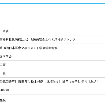
日本語
精神科救急病棟における医療安全文化と精神的ストレス
第20回日本医療マネジメント学会学術総会
国内学会
口頭
一般
◎花岡晋平†, 藤田茂†, 松本邦愛†, 北澤健文†, 瀬戸加奈子†, 長谷川友紀†
2018/06
札幌