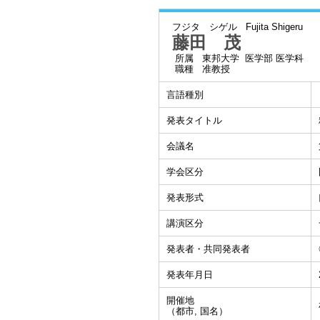
フジタ シゲル
Fujita Shigeru
藤田 茂
所属
東邦大学 医学部 医学科
職種
准教授
言語種別
発表タイトル
会議名
学会区分
発表形式
講演区分
発表者・共同発表者
発表年月日
開催地
（都市, 国名）