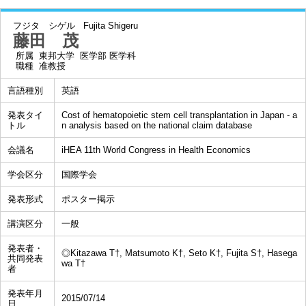
フジタ シゲル
Fujita Shigeru
藤田 茂
所属
東邦大学 医学部 医学科
職種
准教授
言語種別
英語
発表タイ
Cost of hematopoietic stem cell transplantation in Japan - a
トル
n analysis based on the national claim database
会議名
iHEA 11th World Congress in Health Economics
学会区分
国際学会
発表形式
ポスター掲示
講演区分
一般
発表者・
◎Kitazawa T†, Matsumoto K†, Seto K†, Fujita S†, Hasega
共同発表
wa T†
者
発表年月
2015/07/14
日