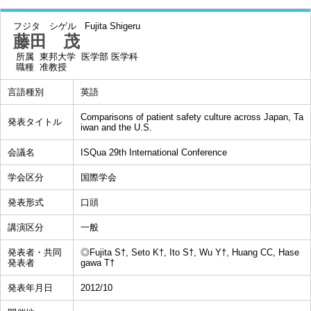
フジタ シゲル
Fujita Shigeru
藤田 茂
所属
東邦大学 医学部 医学科
職種
准教授
言語種別
英語
Comparisons of patient safety culture across Japan, Ta
発表タイトル
iwan and the U.S.
会議名
ISQua 29th International Conference
学会区分
国際学会
発表形式
口頭
講演区分
一般
発表者・共同
◎Fujita S†, Seto K†, Ito S†, Wu Y†, Huang CC, Hase
発表者
gawa T†
発表年月日
2012/10