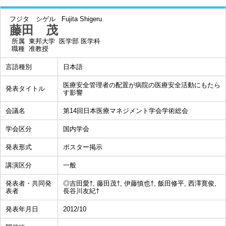
フジタ シゲル
Fujita Shigeru
藤田 茂
所属
東邦大学 医学部 医学科
職種
准教授
言語種別
日本語
医療安全管理者の配置が病院の医療安全活動にもたら
発表タイトル
す影響
会議名
第14回日本医療マネジメント学会学術総会
学会区分
国内学会
発表形式
ポスター掲示
講演区分
一般
発表者・共同発
◎吉田愛†, 藤田茂†, 伊藤慎也†, 飯田修平, 西澤寛俊,
表者
長谷川友紀†
発表年月日
2012/10