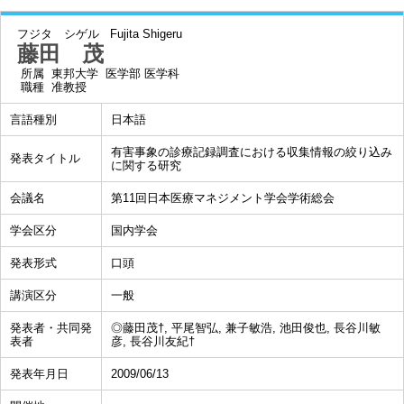
フジタ シゲル
Fujita Shigeru
藤田 茂
所属
東邦大学 医学部 医学科
職種
准教授
言語種別
日本語
有害事象の診療記録調査における収集情報の絞り込み
発表タイトル
に関する研究
会議名
第11回日本医療マネジメント学会学術総会
学会区分
国内学会
発表形式
口頭
講演区分
一般
発表者・共同発
◎藤田茂†, 平尾智弘, 兼子敏浩, 池田俊也, 長谷川敏
表者
彦, 長谷川友紀†
発表年月日
2009/06/13