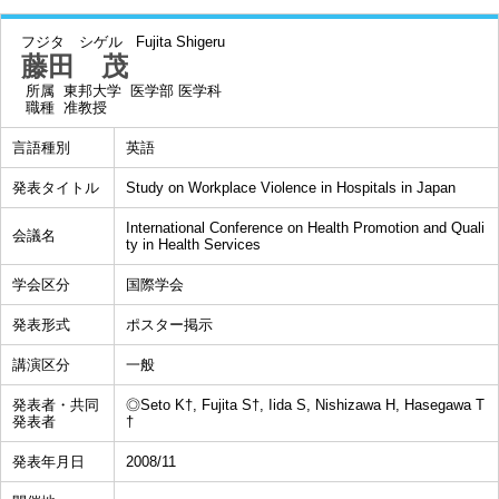
フジタ シゲル
Fujita Shigeru
藤田 茂
所属
東邦大学 医学部 医学科
職種
准教授
言語種別
英語
発表タイトル
Study on Workplace Violence in Hospitals in Japan
International Conference on Health Promotion and Quali
会議名
ty in Health Services
学会区分
国際学会
発表形式
ポスター掲示
講演区分
一般
発表者・共同
◎Seto K†, Fujita S†, Iida S, Nishizawa H, Hasegawa T
発表者
†
発表年月日
2008/11