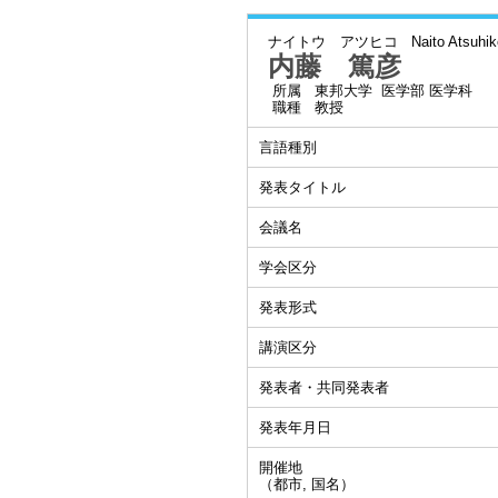
ナイトウ アツヒコ
Naito Atsuhik
内藤 篤彦
所属
東邦大学 医学部 医学科
職種
教授
言語種別
発表タイトル
会議名
学会区分
発表形式
講演区分
発表者・共同発表者
発表年月日
開催地
（都市, 国名）