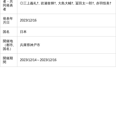
者・共
◎三上義礼†, 岩瀬奎輝†, 大島大輔†, 冨田太一郎†, 赤羽悟美†
同発表
者
発表年
2023/12/16
月日
国名
日本
開催地
（都市,
兵庫県神戸市
国名）
開催期
2023/12/14～2023/12/16
間