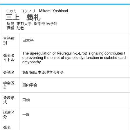
ミカミ ヨシノリ
Mikami Yoshinori
三上 義礼
所属
東邦大学 医学部 医学科
職種
助教
言語種
日本語
別
The up-regulation of Neuregulin-1-ErbB signaling contributes t
発表タ
o preventing the onset of systolic dysfunction in diabetic cardi
イトル
omyopathy
会議名
第97回日本薬理学会年会
学会区
国内学会
分
発表形
口頭
式
講演区
一般
分
発表