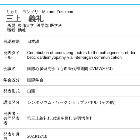
ミカミ ヨシノリ
Mikami Yoshinori
三上 義礼
所属
東邦大学 医学部 医学科
職種
助教
言語種別
日本語
発表タイ
Contribution of circulating factors to the pathogenesis of dia
トル
betic cardiomyopathy via inter-organ communication
会議名
国際心臓研究会（心血管代謝週間 CVMW2023）
学会区分
国際学会
発表形式
口頭
講演区分
シンポジウム・ワークショップ パネル（その他）
発表者・
共同発表
◎三上義礼†, 岩瀬奎輝†, 赤羽悟美†
者
発表年月
2023/12/10
日