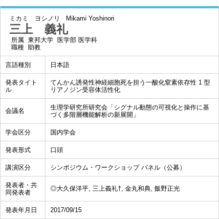
ミカミ ヨシノリ
Mikami Yoshinori
三上 義礼
所属
東邦大学 医学部 医学科
職種
助教
言語種別
日本語
発表タイト
てんかん誘発性神経細胞死を担う一酸化窒素依存性 1 型
ル
リアノジン受容体活性化
生理学研究所研究会「シグナル動態の可視化と操作に基
会議名
づく多階層機能解析の新展開」
学会区分
国内学会
発表形式
口頭
講演区分
シンポジウム・ワークショップ パネル（公募）
発表者・共
◎大久保洋平, 三上義礼†, 金丸和典, 飯野正光
同発表者
発表年月日
2017/09/15