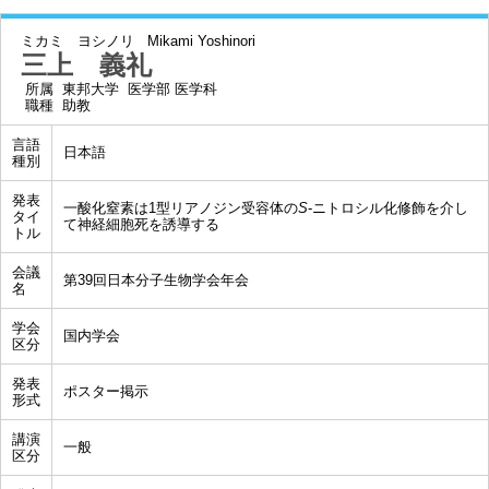
ミカミ ヨシノリ
Mikami Yoshinori
三上 義礼
所属
東邦大学 医学部 医学科
職種
助教
言語
日本語
種別
発表
一酸化窒素は1型リアノジン受容体の
S
-ニトロシル化修飾を介し
タイ
て神経細胞死を誘導する
トル
会議
第39回日本分子生物学会年会
名
学会
国内学会
区分
発表
ポスター掲示
形式
講演
一般
区分