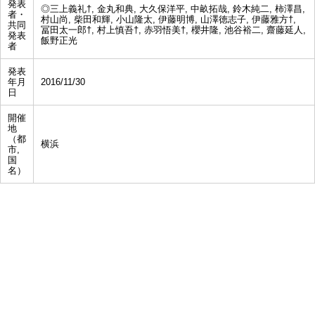
発表
◎三上義礼†, 金丸和典, 大久保洋平, 中畝拓哉, 鈴木純二, 柿澤昌,
者・
村山尚, 柴田和輝, 小山隆太, 伊藤明博, 山澤徳志子, 伊藤雅方†,
共同
冨田太一郎†, 村上慎吾†, 赤羽悟美†, 櫻井隆, 池谷裕二, 齋藤延人,
発表
飯野正光
者
発表
年月
2016/11/30
日
開催
地
（都
横浜
市,
国
名）