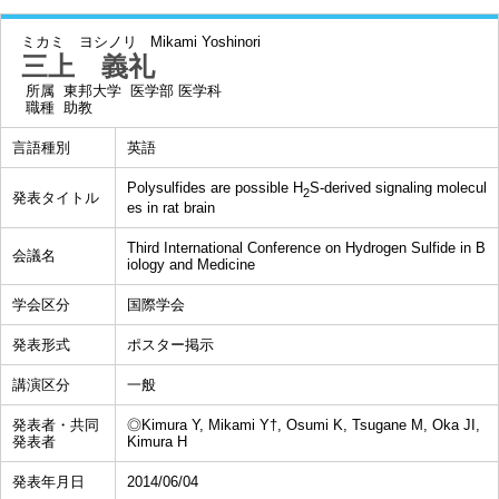
ミカミ ヨシノリ
Mikami Yoshinori
三上 義礼
所属
東邦大学 医学部 医学科
職種
助教
言語種別
英語
Polysulfides are possible H
S-derived signaling molecul
2
発表タイトル
es in rat brain
Third International Conference on Hydrogen Sulfide in B
会議名
iology and Medicine
学会区分
国際学会
発表形式
ポスター掲示
講演区分
一般
発表者・共同
◎Kimura Y, Mikami Y†, Osumi K, Tsugane M, Oka JI,
発表者
Kimura H
発表年月日
2014/06/04