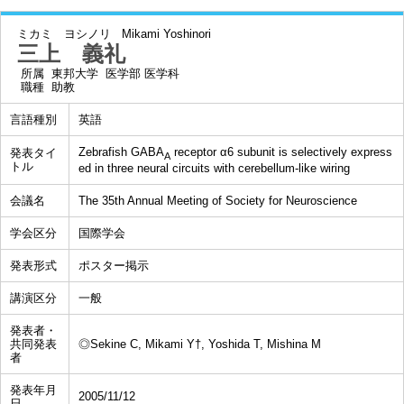
ミカミ ヨシノリ
Mikami Yoshinori
三上 義礼
所属
東邦大学 医学部 医学科
職種
助教
言語種別
英語
Zebrafish GABA
receptor α6 subunit is selectively express
発表タイ
A
トル
ed in three neural circuits with cerebellum-like wiring
会議名
The 35th Annual Meeting of Society for Neuroscience
学会区分
国際学会
発表形式
ポスター掲示
講演区分
一般
発表者・
共同発表
◎Sekine C, Mikami Y†, Yoshida T, Mishina M
者
発表年月
2005/11/12
日