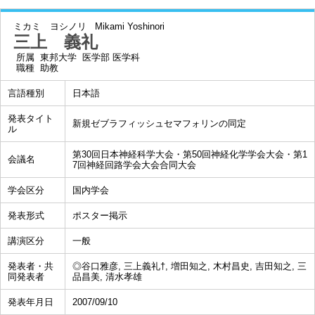
ミカミ ヨシノリ
Mikami Yoshinori
三上 義礼
所属
東邦大学 医学部 医学科
職種
助教
言語種別
日本語
発表タイト
新規ゼブラフィッシュセマフォリンの同定
ル
第30回日本神経科学大会・第50回神経化学学会大会・第1
会議名
7回神経回路学会大会合同大会
学会区分
国内学会
発表形式
ポスター掲示
講演区分
一般
発表者・共
◎谷口雅彦, 三上義礼†, 増田知之, 木村昌史, 吉田知之, 三
同発表者
品昌美, 清水孝雄
発表年月日
2007/09/10