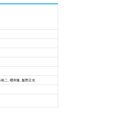
谷裕二, 櫻井隆, 飯野正光