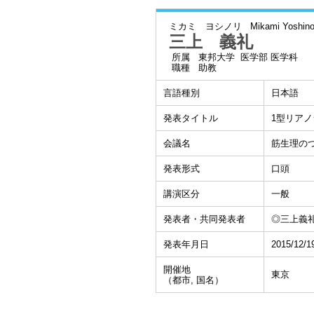
ミカミ ヨシノリ
Mikami Yoshino
三上 義礼
所属
東邦大学 医学部 医学科
職種
助教
言語種別
日本語
発表タイトル
1型リア
会議名
筋生理の
発表形式
口頭
講演区分
一般
発表者・共同発表者
◎三上義礼†
発表年月日
2015/12/1
開催地
東京
（都市, 国名）