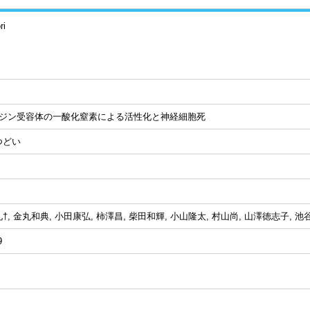
ri
ノジン受容体の一酸化窒素による活性化と神経細胞死
つどい
, 金丸和典, 小田康弘, 柿澤昌, 柴田和輝, 小山隆太, 村山尚, 山澤徳志子, 池
9