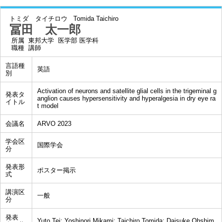
トミダ タイチロウ
Tomida Taichiro
冨田 太一郎
所属
東邦大学 医学部 医学科
職種
講師
言語種
英語
別
Activation of neurons and satellite glial cells in the trigeminal g
発表タ
anglion causes hypersensitivity and hyperalgesia in dry eye ra
イトル
t model
会議名
ARVO 2023
学会区
国際学会
分
発表形
ポスター掲示
式
講演区
一般
分
発表
Yuto Tei; Yoshinori Mikami; Taichiro Tomida; Daisuke Ohshim