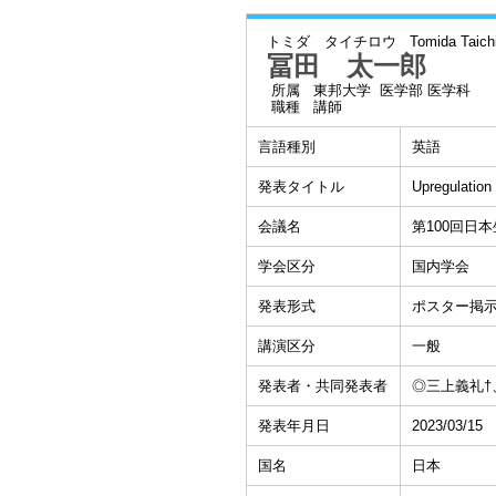
トミダ タイチロウ
Tomida Taich
冨田 太一郎
所属
東邦大学 医学部 医学科
職種
講師
言語種別
英語
発表タイトル
Upregulation 
会議名
第100回日
学会区分
国内学会
発表形式
ポスター掲
講演区分
一般
発表者・共同発表者
◎三上義礼†
発表年月日
2023/03/15
国名
日本