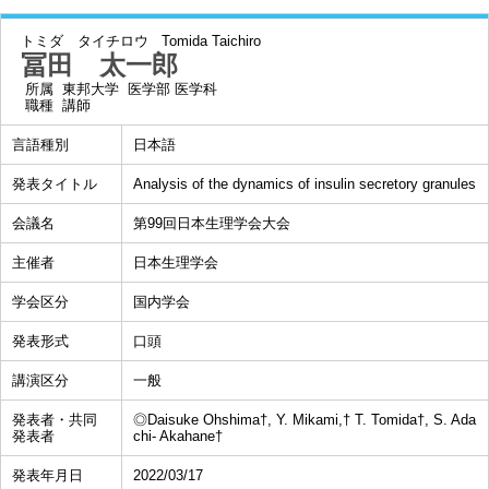
トミダ タイチロウ
Tomida Taichiro
冨田 太一郎
所属
東邦大学 医学部 医学科
職種
講師
言語種別
日本語
発表タイトル
Analysis of the dynamics of insulin secretory granules
会議名
第99回日本生理学会大会
主催者
日本生理学会
学会区分
国内学会
発表形式
口頭
講演区分
一般
発表者・共同
◎Daisuke Ohshima†, Y. Mikami,† T. Tomida†, S. Ada
発表者
chi- Akahane†
発表年月日
2022/03/17