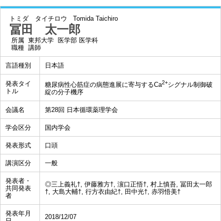
トミダ タイチロウ
Tomida Taichiro
冨田 太一郎
所属
東邦大学 医学部 医学科
職種
講師
言語種別
日本語
2+
発表タイ
糖尿病性心筋症の病態進展に寄与するCa
シグナル制御破
トル
綻の分子機序
会議名
第28回 日本循環薬理学会
学会区分
国内学会
発表形式
口頭
講演区分
一般
発表者・
◎三上義礼†, 伊藤雅方†, 濵口正悟†, 村上慎吾, 冨田太一郎
共同発表
†, 大島大輔†, 行方衣由紀†, 田中光†, 赤羽悟美†
者
発表年月
2018/12/07
日