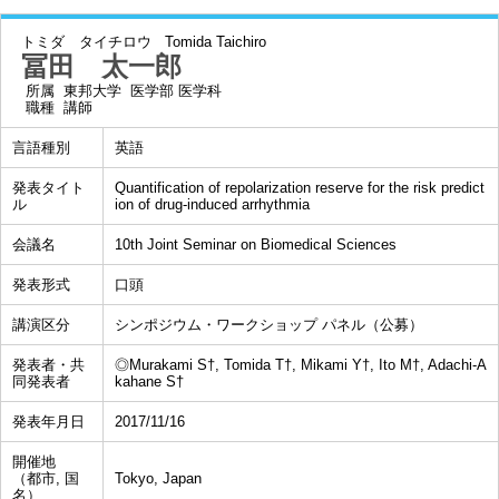
トミダ タイチロウ
Tomida Taichiro
冨田 太一郎
所属
東邦大学 医学部 医学科
職種
講師
言語種別
英語
発表タイト
Quantification of repolarization reserve for the risk predict
ル
ion of drug-induced arrhythmia
会議名
10th Joint Seminar on Biomedical Sciences
発表形式
口頭
講演区分
シンポジウム・ワークショップ パネル（公募）
発表者・共
◎Murakami S†, Tomida T†, Mikami Y†, Ito M†, Adachi-A
同発表者
kahane S†
発表年月日
2017/11/16
開催地
（都市, 国
Tokyo, Japan
名）