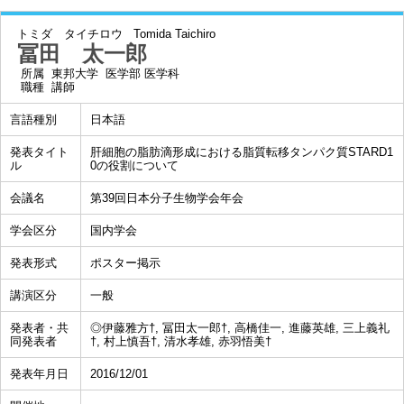
トミダ タイチロウ
Tomida Taichiro
冨田 太一郎
所属
東邦大学 医学部 医学科
職種
講師
言語種別
日本語
発表タイト
肝細胞の脂肪滴形成における脂質転移タンパク質STARD1
ル
0の役割について
会議名
第39回日本分子生物学会年会
学会区分
国内学会
発表形式
ポスター掲示
講演区分
一般
発表者・共
◎伊藤雅方†, 冨田太一郎†, 高橋佳一, 進藤英雄, 三上義礼
同発表者
†, 村上慎吾†, 清水孝雄, 赤羽悟美†
発表年月日
2016/12/01