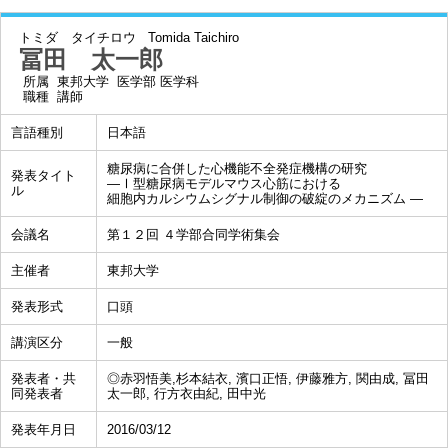
トミダ タイチロウ
Tomida Taichiro
冨田 太一郎
所属
東邦大学 医学部 医学科
職種
講師
言語種別
日本語
糖尿病に合併した心機能不全発症機構の研究
発表タイト
―Ⅰ型糖尿病モデルマウス心筋における
ル
細胞内カルシウムシグナル制御の破綻のメカニズム ―
会議名
第１２回 ４学部合同学術集会
主催者
東邦大学
発表形式
口頭
講演区分
一般
発表者・共
◎赤羽悟美,杉本結衣, 濱口正悟, 伊藤雅方, 関由成, 冨田
同発表者
太一郎, 行方衣由紀, 田中光
発表年月日
2016/03/12