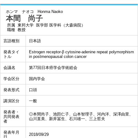
ホンマ ナオコ
Honma Naoko
本間 尚子
所属
東邦大学 医学部 医学科（大森病院）
職種
教授
言語種別
日本語
発表タイ
Estrogen receptor-β cytosine-adenine repeat polymorphism
トル
in postmenopausal colon cancer
会議名
第77回日本癌学会学術総会
学会区分
国内学会
発表形式
口頭
講演区分
一般
発表者・
◎本間尚子、池田仁子、山本智理子、河内洋、深澤由里、
共同発表
山川直美、新井冨生、石川雄一、三上哲夫
者
発表年月
2018/09/29
日